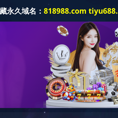
医疗特色
医院文化
党建园地
信息公开
联系我们