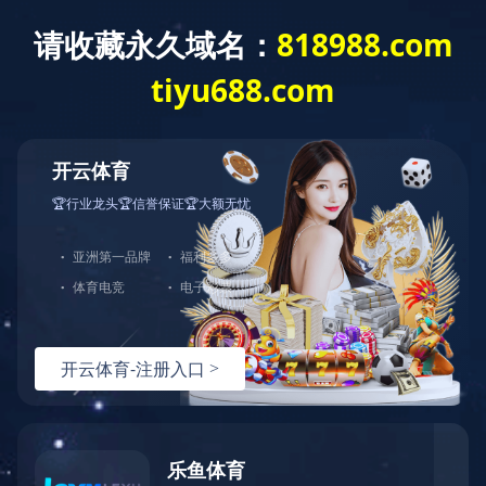
欢迎访问米兰体育网页版官方网站
米兰体育（中
国）官方在线登
医院概况
新闻中心
医疗特
录
您现在的位置：米兰体育（中国）官方在线登录 >> 医疗特色
医疗特色
1.
【阜新中医】很多娃中招！支原体肺炎中医辨证支招