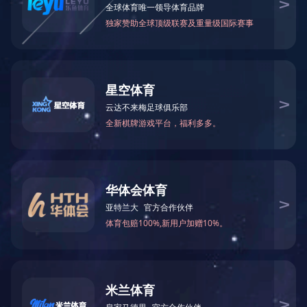
2.
【阜新中医】中医清风 | 中药说廉——甘草
米兰体育（中国）官方在线登录 上
友情链接：
米兰体育网页版