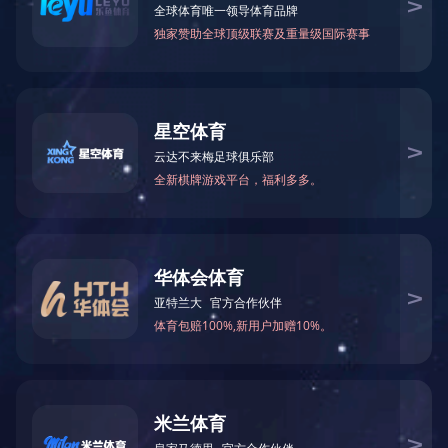
党委书记：马宏凯
院 长 
副 院 长：关 浩
副 院 长：杜 辉
纪委书记：庄文波
总会计师：秦迎秋