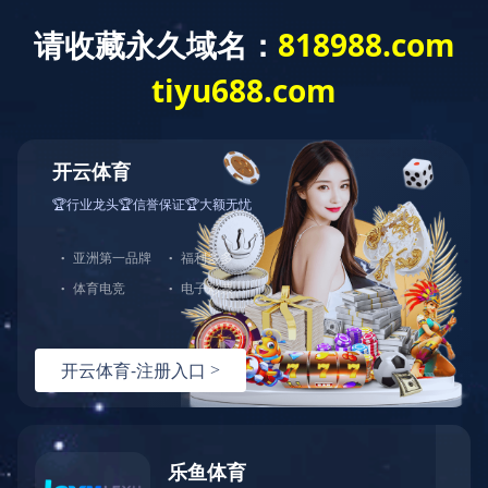
欢迎访问米兰体育网页版官方网站
米兰体育（中
国）官方在线登
医院概况
新闻中心
医疗特
录
您现在的位置：米兰体育（中国）官方在线登录 >> 医院概况 >> 现任领