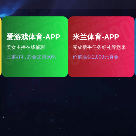
任医师，进修于沈阳军区总医院，阜新市医