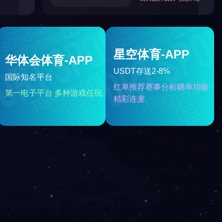
学会骨科分会委员。擅长骨科多发
米兰体育网页版 版权所有